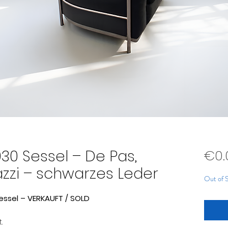
30 Sessel – De Pas,
€0.
zzi – schwarzes Leder
Out of 
essel – VERKAUFT / SOLD
.