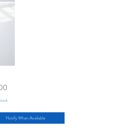
Price
00
Stock
Notify When Available