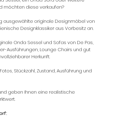
nd möchten diese verkaufen?
g ausgewählte originale Designmöbel von
ienische Designklassiker aus Vorbesitz an.
iginale Onda Sessel und Sofas von De Pas,
eder-Ausführungen, Lounge Chairs und gut
vollziehbarer Herkunft.
Fotos, Stückzahl, Zustand, Ausführung und
und geben Ihnen eine realistische
ktwert.
rf: