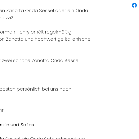
ren Zanotta Onda Sessel oder ein Onda
mazzi?
Norman Henry erhält regelmäßig
on Zanotta und hochwertige italienische
 zwei schöne Zanotta Onda Sessel
 besten persönlich bei uns nach
ht!
seln und Sofas
da Sessel, ein Onda Sofa oder weitere