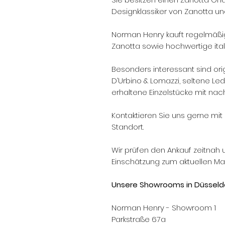
Designklassiker von Zanotta u
Norman Henry kauft regelmäßi
Zanotta sowie hochwertige ital
Besonders interessant sind or
D’Urbino & Lomazzi, seltene L
erhaltene Einzelstücke mit nach
Kontaktieren Sie uns gerne mit 
Standort.
Wir prüfen den Ankauf zeitnah 
Einschätzung zum aktuellen Mar
Unsere Showrooms in Düsseldo
Norman Henry - Showroom 1
Parkstraße 67a