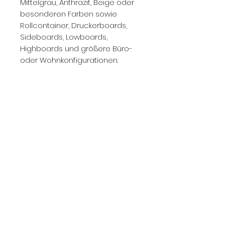
Mittelgrau, Anthrazit, Beige oder
besonderen Farben sowie
Rollcontainer, Druckerboards,
Sideboards, Lowboards,
Highboards und größere Büro-
oder Wohnkonfigurationen.
Kontaktieren Sie uns gerne mit
Fotos, Maßen, Farbe, Ausstattung,
Zustand und Standort.
Wir prüfen den Ankauf zeitnah
und geben Ihnen eine
realistische Einschätzung zum
aktuellen Marktwert.
Unsere Showrooms in
Düsseldorf:
Norman Henry - Showroom 1