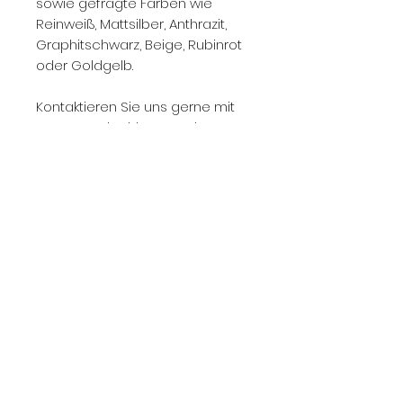
sowie gefragte Farben wie
Reinweiß, Mattsilber, Anthrazit,
Graphitschwarz, Beige, Rubinrot
oder Goldgelb.
Kontaktieren Sie uns gerne mit
Fotos, Stückzahl, Zustand,
Ausführung und Standort.
Wir prüfen den Ankauf zeitnah
und geben Ihnen eine
realistische Einschätzung zum
aktuellen Marktwert.
Unsere Showrooms in
Düsseldorf:
Norman Henry - Showroom 1
Parkstraße 67a
40477 Düsseldorf