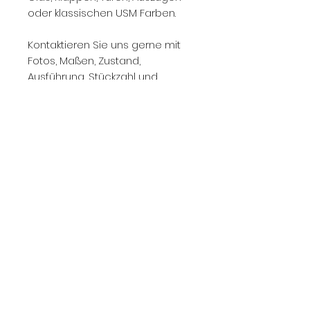
oder klassischen USM Farben.
Kontaktieren Sie uns gerne mit
Fotos, Maßen, Zustand,
Ausführung, Stückzahl und
Standort.
Wir prüfen den Ankauf zeitnah
und geben Ihnen eine
realistische Einschätzung zum
aktuellen Marktwert.
Unsere Showrooms in
Düsseldorf:
Norman Henry - Showroom 1
Parkstraße 67a
40477 Düsseldorf