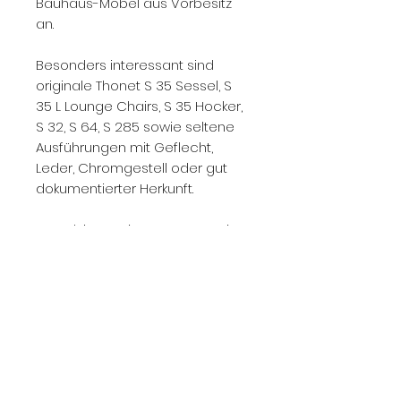
Bauhaus-Möbel aus Vorbesitz
an.
Besonders interessant sind
originale Thonet S 35 Sessel, S
35 L Lounge Chairs, S 35 Hocker,
S 32, S 64, S 285 sowie seltene
Ausführungen mit Geflecht,
Leder, Chromgestell oder gut
dokumentierter Herkunft.
Kontaktieren Sie uns gerne mit
Fotos, Stückzahl, Zustand,
Ausführung und Standort.
Wir prüfen den Ankauf zeitnah
und geben Ihnen eine
realistische Einschätzung zum
aktuellen Marktwert.