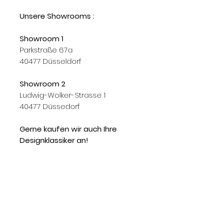
Unsere Showrooms :
Showroom 1
Parkstraße 67a
40477 Düsseldorf
Showroom 2
Ludwig-Wolker-Strasse 1
40477 Düssedorf
Gerne kaufen wir auch Ihre
Designklassiker an!
Rufen Sie uns an: 0178 63 33 077
Knoll, Knoll International, Knoll Int., KNOLL, Knoll