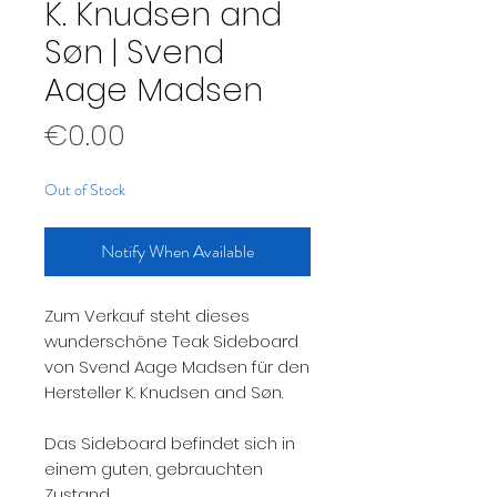
K. Knudsen and
Søn | Svend
Aage Madsen
Price
€0.00
Out of Stock
Notify When Available
Zum Verkauf steht dieses
wunderschöne Teak Sideboard
von Svend Aage Madsen für den
Hersteller K. Knudsen and Søn.
Das Sideboard befindet sich in
einem guten, gebrauchten
Zustand.