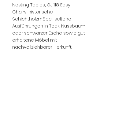
Nesting Tables, GJ 118 Easy
Chairs, historische
Schichtholzmöbel, seltene
Ausführungen in Teak, Nussbaum
oder schwarzer Esche sowie gut
erhaltene Möbel mit
nachvollziehbarer Herkunft.
Kontaktieren Sie uns gerne mit
Fotos, Stückzahl, Zustand,
Ausführung und Standort.
Wir prüfen den Ankauf zeitnah
und geben Ihnen eine
realistische Einschätzung zum
aktuellen Marktwert.
Unsere Showrooms in
Düsseldorf: