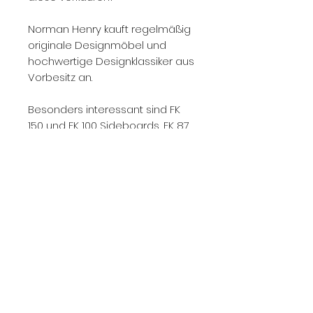
Norman Henry kauft regelmäßig
originale Designmöbel und
hochwertige Designklassiker aus
Vorbesitz an.
Besonders interessant sind FK
150 und FK 100 Sideboards, FK 87
Grasshopper Chairs, FK 82 X-
Chairs, JK 710 Skater Chairs,
seltene Kill-International-
Ausführungen, frühe Vintage-
Stücke sowie hochwertige
Möbel mit nachvollziehbarer
Herkunft.
Kontaktieren Sie uns gerne mit
Fotos, Stückzahl, Zustand,
Ausführung und Standort.