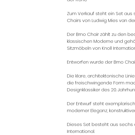
Zum Verkauf steht ein Set aus s
Chairs von Ludwig Mies van de
Der Brno Chair zählt zu den b
klassischen Moderne und gehö
Sitzmöbeln von Knoll Internation
Entworfen wurde der Brno Chair 
Die klare, architektonische Lini
die freischwingende Form mac
Designklassiker des 20. Jahrhun
Der Entwurf steht exemplarisch
moderner Eleganz, konstruktiver
Dieses Set besteht aus sechs o
International.