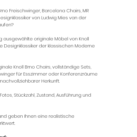
 Brno Freischwinger, Barcelona Chairs, MR
Designklassiker von Ludwig Mies van der
aufen?
 ausgewählte originale Möbel von Knoll
ge Designklassiker der klassischen Moderne
inale Knoll Brno Chairs, vollständige Sets,
chwinger für Esszimmer oder Konferenzräume
nachvollziehbarer Herkunft.
Fotos, Stückzahl, Zustand, Ausführung und
und geben Ihnen eine realistische
ktwert.