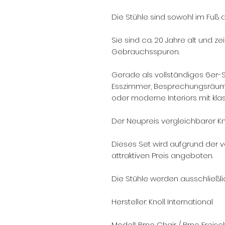
Die Stühle sind sowohl im Fuß al
Sie sind ca. 20 Jahre alt und z
Gebrauchsspuren.
Gerade als vollständiges 6er-Se
Esszimmer, Besprechungsräume
oder moderne Interiors mit kl
Der Neupreis vergleichbarer Kno
Dieses Set wird aufgrund der
attraktiven Preis angeboten.
Die Stühle werden ausschließlic
Hersteller: Knoll International
Modell: Brno Chair / Brno Freis