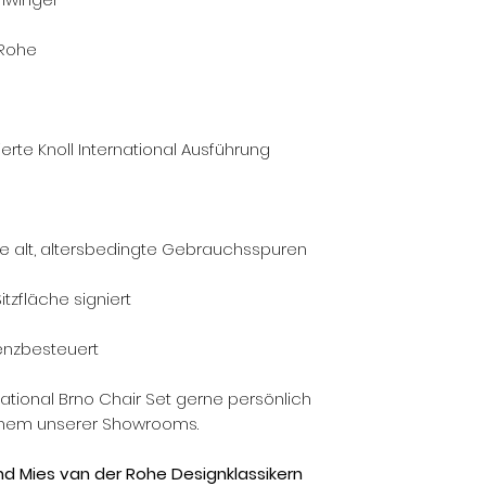
 Rohe
ierte Knoll International Ausführung
re alt, altersbedingte Gebrauchsspuren
itzfläche signiert
erenzbesteuert
national Brno Chair Set gerne persönlich
inem unserer Showrooms.
und Mies van der Rohe Designklassikern