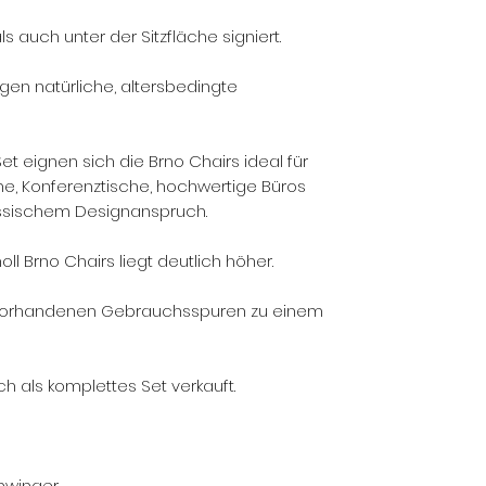
s auch unter der Sitzfläche signiert.
eigen natürliche, altersbedingte
t eignen sich die Brno Chairs ideal für
, Konferenztische, hochwertige Büros
assischem Designanspruch.
ll Brno Chairs liegt deutlich höher.
 vorhandenen Gebrauchsspuren zu einem
h als komplettes Set verkauft.
chwinger