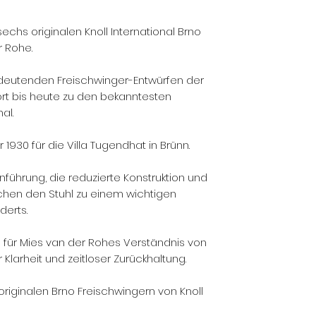
echs originalen Knoll International Brno
r Rohe.
edeutenden Freischwinger-Entwürfen der
rt bis heute zu den bekanntesten
al.
1930 für die Villa Tugendhat in Brünn.
enführung, die reduzierte Konstruktion und
hen den Stuhl zu einem wichtigen
derts.
 für Mies van der Rohes Verständnis von
 Klarheit und zeitloser Zurückhaltung.
riginalen Brno Freischwingern von Knoll