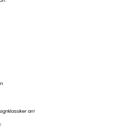
rf:
ln
ignklassiker an!
7