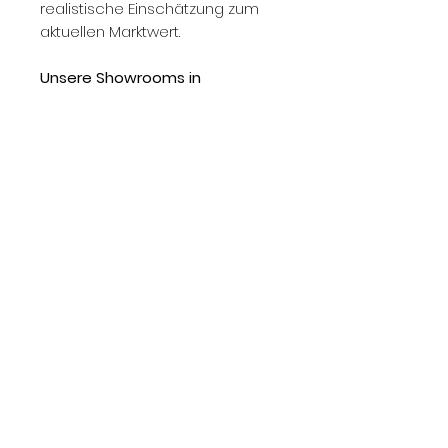
realistische Einschätzung zum
aktuellen Marktwert.
Unsere Showrooms in
Düsseldorf:
Norman Henry - Showroom 1
Parkstraße 67a
40477 Düsseldorf
Norman Henry - Showroom 2
Ludwig-Wolker-Strasse 1
40477 Düssedorf
Unser Showroom in Köln:
Norman Henry - Showroom Köln
Erftstr. 29
50672 Köln