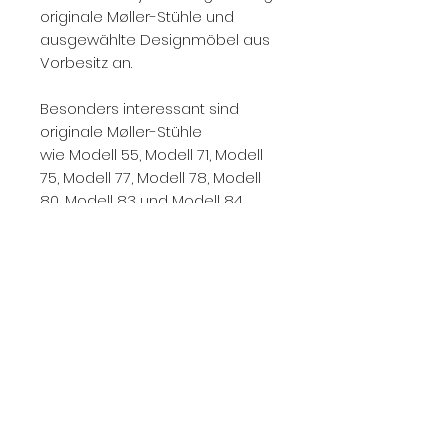
originale Møller-Stühle und
ausgewählte Designmöbel aus
Vorbesitz an.
Besonders interessant sind
originale Møller-Stühle
wie Modell 55, Modell 71, Modell
75, Modell 77, Modell 78, Modell
80, Modell 83 und Modell 84,
Ausführungen in Teak, Eiche,
Palisander oder Nussbaum
sowie Stuhl-Sets mit
Papierkordel, Leder oder Stoff.
Durch unsere Erfahrung mit
Vintage-Stücken und unsere
Partnerschaft mit J.L. Møllers
Møbelfabrik können wir Møller-
Stühle fachlich fundiert