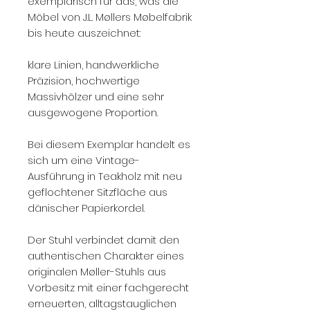
exemplarisch für das, was die
Möbel von J.L. Møllers Møbelfabrik
bis heute auszeichnet:
klare Linien, handwerkliche
Präzision, hochwertige
Massivhölzer und eine sehr
ausgewogene Proportion.
Bei diesem Exemplar handelt es
sich um eine Vintage-
Ausführung in Teakholz mit neu
geflochtener Sitzfläche aus
dänischer Papierkordel.
Der Stuhl verbindet damit den
authentischen Charakter eines
originalen Møller-Stuhls aus
Vorbesitz mit einer fachgerecht
erneuerten, alltagstauglichen