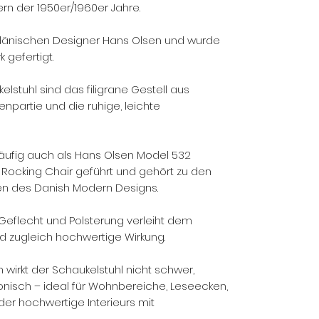
rn der 1950er/1960er Jahre.
dänischen Designer Hans Olsen und wurde
 gefertigt.
elstuhl sind das filigrane Gestell aus
npartie und die ruhige, leichte
häufig auch als Hans Olsen Model 532
Rocking Chair geführt und gehört zu den
n des Danish Modern Designs.
Geflecht und Polsterung verleiht dem
nd zugleich hochwertige Wirkung.
 wirkt der Schaukelstuhl nicht schwer,
onisch – ideal für Wohnbereiche, Leseecken,
er hochwertige Interieurs mit