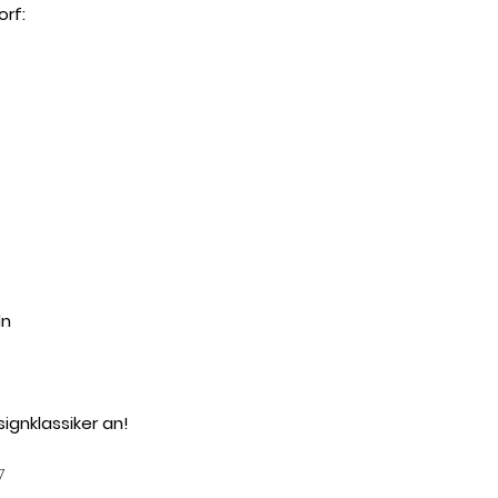
rf:
ln
ignklassiker an!
7