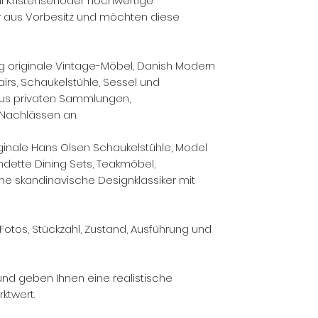
ul Kristensenoder hochwertige
r aus Vorbesitz und möchten diese
 originale Vintage-Möbel, Danish Modern
rs, Schaukelstühle, Sessel und
aus privaten Sammlungen,
 Nachlässen an.
ginale Hans Olsen Schaukelstühle, Model
ndette Dining Sets, Teakmöbel,
ne skandinavische Designklassiker mit
Fotos, Stückzahl, Zustand, Ausführung und
und geben Ihnen eine realistische
ktwert.