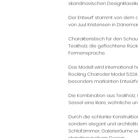
skandinavischen Designklassike
Der Entwurf stammt von dem 
von Juul Kristensen in Dänemark
Charakteristisch für den Schauk
Teakholz, die geflochtene Rücke
Formensprache.
Das Modell wird international 
Rocking Chairoder Model 532A 
besonders markanten Entwürfe
Die Kombination aus Teakholz, 
Sessel eine klare, wohnliche u
Durch die schlanke Konstruktion
sondern elegant und architekt
Schlafzimmer, Galerieräume od
skandinavischem Design.