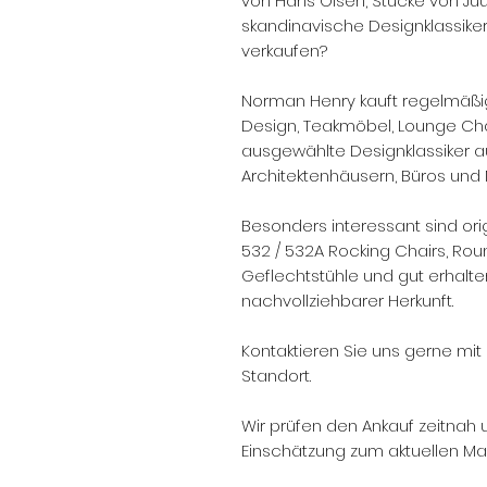
von Hans Olsen, Stücke von Ju
skandinavische Designklassike
verkaufen?
Norman Henry kauft regelmäßig
Design, Teakmöbel, Lounge Chai
ausgewählte Designklassiker 
Architektenhäusern, Büros und
Besonders interessant sind ori
532 / 532A Rocking Chairs, Rou
Geflechtstühle und gut erhalte
nachvollziehbarer Herkunft.
Kontaktieren Sie uns gerne mit 
Standort.
Wir prüfen den Ankauf zeitnah 
Einschätzung zum aktuellen Mar