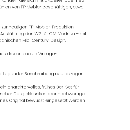
r Kunden, die sich mit aktuellen oder neu
ühlen von PP Møbler beschäftigen, etwa
 zur heutigen PP-Møbler-Produktion,
-Ausführung des W2 für C.M. Madsen – mit
dänischen Mid-Century-Design.
s drei originalen Vintage-
vorliegender Beschreibung neu bezogen.
in charaktervolles, frühes 3er-Set für
scher Designklassiker oder hochwertige
enes Original bewusst eingesetzt werden