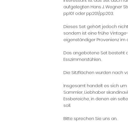
Interessant ist das Set auch fü
aufgelegten Hans J. Wegner St
pp101 oder pp201/pp203.
Dieses Set gehört jedoch nicht
sondern ist eine frühe Vintage
eigenständiger Provenienz im 
Das angebotene Set besteht au
Esszimmerstühlen.
Die Sitzflächen wurden nach 
Insgesamt handelt es sich um e
Sammler, Liebhaber skandinavi
Essbereiche, in denen ein selt
soll.
Bitte sprechen Sie uns an.