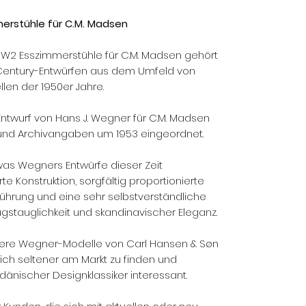
erstühle für C.M. Madsen
 W2 Esszimmerstühle für C.M. Madsen gehört
Century-Entwürfen aus dem Umfeld von
len der 1950er Jahre.
Entwurf von Hans J. Wegner für C.M. Madsen
 und Archivangaben um 1953 eingeordnet.
was Wegners Entwürfe dieser Zeit
rte Konstruktion, sorgfältig proportionierte
führung und eine sehr selbstverständliche
gstauglichkeit und skandinavischer Eleganz.
ntere Wegner-Modelle von Carl Hansen & Søn
lich seltener am Markt zu finden und
änischer Designklassiker interessant.