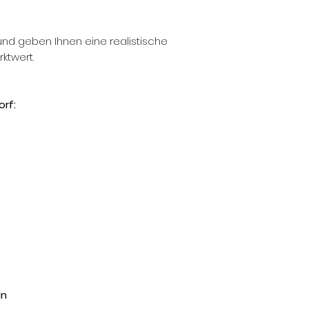
und geben Ihnen eine realistische
ktwert.
rf:
ln