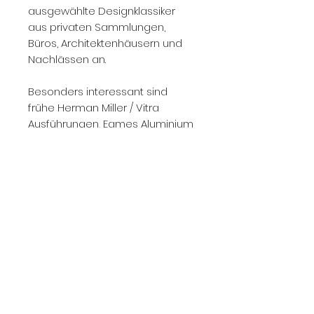
ausgewählte Designklassiker
aus privaten Sammlungen,
Büros, Architektenhäusern und
Nachlässen an.
Besonders interessant sind
frühe Herman Miller / Vitra
Ausführungen, Eames Aluminium
Chairs, Eames Soft Pad Chairs,
EA 107, EA 108, EA 117, EA 119,
Aluminium Lounge Chairs sowie
weitere originale Möbel von
Charles & Ray Eames.
Kontaktieren Sie uns gerne mit
Fotos, Stückzahl, Zustand,
Ausführung, Herstelleretikett und
Standort.