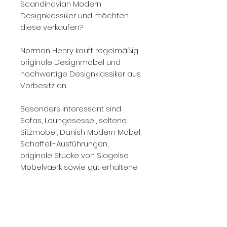
Scandinavian Modern
Designklassiker und möchten
diese verkaufen?
Norman Henry kauft regelmäßig
originale Designmöbel und
hochwertige Designklassiker aus
Vorbesitz an.
Besonders interessant sind
Sofas, Loungesessel, seltene
Sitzmöbel, Danish Modern Möbel,
Schaffell-Ausführungen,
originale Stücke von Slagelse
Møbelværk sowie gut erhaltene
Designmöbel mit
nachvollziehbarer Herkunft.
Kontaktieren Sie uns gerne mit
Fotos, Stückzahl, Zustand,