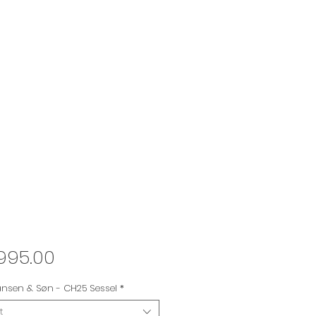
Price
995.00
ansen & Søn - CH25 Sessel
*
t