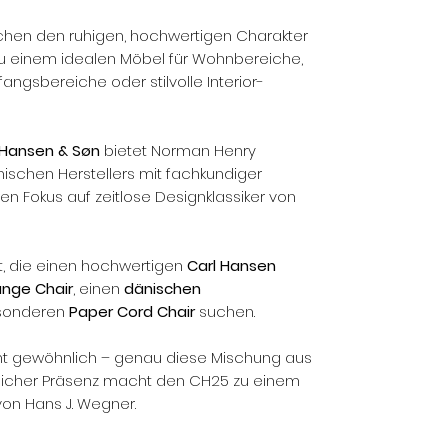
chen den ruhigen, hochwertigen Charakter
u einem idealen Möbel für Wohnbereiche,
ngsbereiche oder stilvolle Interior-
 Hansen & Søn
bietet Norman Henry
schen Herstellers mit fachkundiger
 Fokus auf zeitlose Designklassiker von
nt, die einen hochwertigen
Carl Hansen
nge Chair
, einen
dänischen
sonderen
Paper Cord Chair
suchen.
icht gewöhnlich – genau diese Mischung aus
klicher Präsenz macht den CH25 zu einem
on Hans J. Wegner.