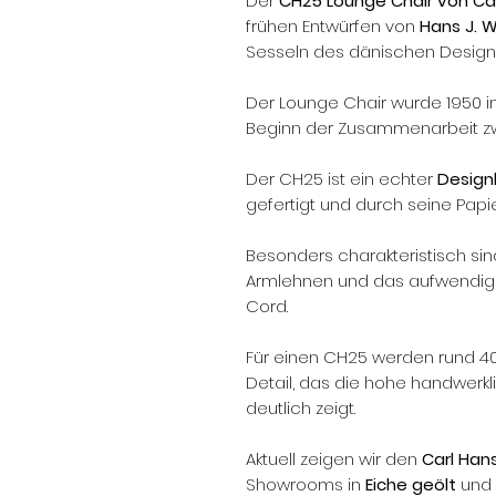
Der
CH25 Lounge Chair von Ca
frühen Entwürfen von
Hans J. 
Sesseln des dänischen Design
Der Lounge Chair wurde 1950 
Beginn der Zusammenarbeit zw
Der CH25 ist ein echter
Designk
gefertigt und durch seine Pap
Besonders charakteristisch sind
Armlehnen und das aufwendig g
Cord.
Für einen CH25 werden rund 400
Detail, das die hohe handwerk
deutlich zeigt.
Aktuell zeigen wir den
Carl Han
Showrooms in
Eiche geölt
und