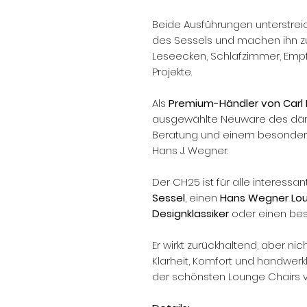
Beide Ausführungen unterstrei
des Sessels und machen ihn z
Leseecken, Schlafzimmer, Empfa
Projekte.
Als
Premium-Händler von Carl
ausgewählte Neuware des däni
Beratung und einem besonderen
Hans J. Wegner.
Der CH25 ist für alle interessa
Sessel
, einen
Hans Wegner Lou
Designklassiker
oder einen be
Er wirkt zurückhaltend, aber n
Klarheit, Komfort und handwer
der schönsten Lounge Chairs v