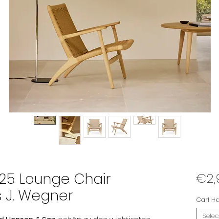
25 Lounge Chair
€2,
 J. Wegner
Carl H
Selec