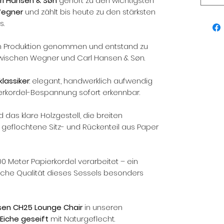
rl Hansen & Søn
gehört zu den wichtigsten
Wegner
und zählt bis heute zu den stärksten
s.
in Produktion genommen und entstand zu
ischen Wegner und Carl Hansen & Søn.
lassiker
: elegant, handwerklich aufwendig
ierkordel-Bespannung sofort erkennbar.
 das klare Holzgestell, die breiten
eflochtene Sitz- und Rückenteil aus Paper
 Meter Papierkordel verarbeitet – ein
liche Qualität dieses Sessels besonders
sen CH25 Lounge Chair
in unseren
Eiche geseift
mit Naturgeflecht.