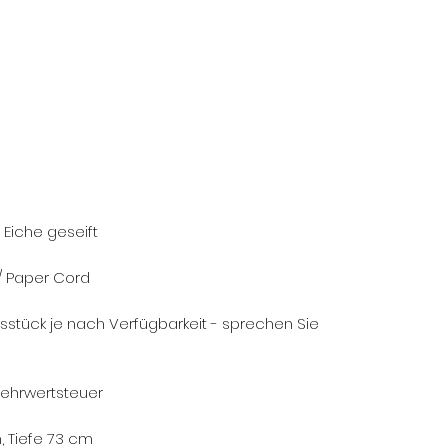
 Eiche geseift
 / Paper Cord
sstück je nach Verfügbarkeit - sprechen Sie
% Mehrwertsteuer
, Tiefe 73 cm