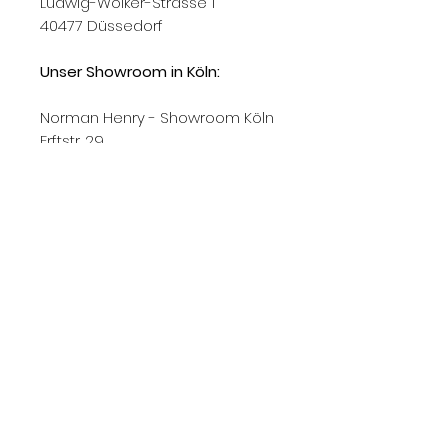
Ludwig-Wolker-Strasse 1
40477 Düssedorf
Unser Showroom in Köln:
Norman Henry - Showroom Köln
Erftstr. 29
50672 Köln
Gerne kaufen wir auch Ihre
Designklassiker an!
Rufen Sie uns an: 0178 63 33 077
Knoll, Knoll International, Knoll Int., KNOLL, Knoll
422, Knoll International 422, Knoll Int 422, Knoll
422Lu, Knoll International 422Lu, Knoll Int. 422Lu,
422Lu, 422LU, 422Lu Knoll, 422Lu used, 422Lu
used, Knoll 422lu used buy, 422 armchair, 422lu