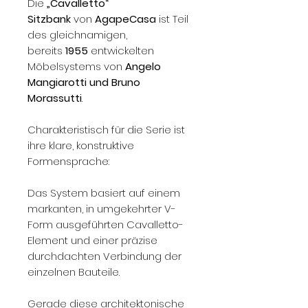
Die
„Cavalletto“
Sitzbank
von
AgapeCasa
ist Teil
des gleichnamigen,
bereits
1955
entwickelten
Möbelsystems von
Angelo
Mangiarotti und Bruno
Morassutti
.
Charakteristisch für die Serie ist
ihre klare, konstruktive
Formensprache:
Das System basiert auf einem
markanten, in umgekehrter V-
Form ausgeführten Cavalletto-
Element und einer präzise
durchdachten Verbindung der
einzelnen Bauteile.
Gerade diese architektonische