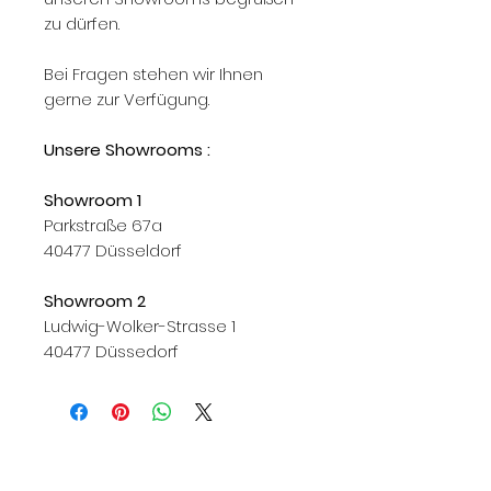
zu dürfen.
Bei Fragen stehen wir Ihnen
gerne zur Verfügung.
Unsere Showrooms :
Showroom 1
Parkstraße 67a
40477 Düsseldorf
Showroom 2
Ludwig-Wolker-Strasse 1
40477 Düssedorf
Knoll, Knoll International, Knoll Int., KNOLL, Knoll
422, Knoll International 422, Knoll Int 422, Knoll
422Lu, Knoll International 422Lu, Knoll Int. 422Lu,